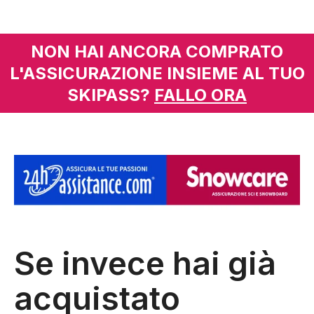
NON HAI ANCORA COMPRATO
L'ASSICURAZIONE INSIEME AL TUO
SKIPASS?
FALLO ORA
Se invece hai già
acquistato